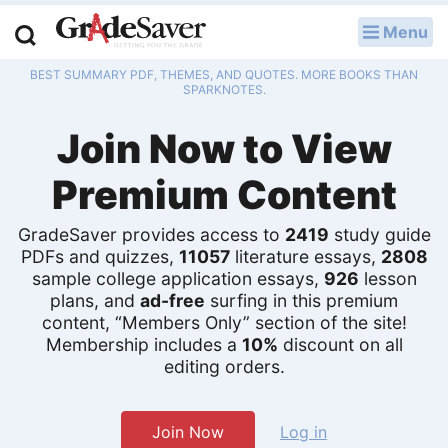
Menu
LOG IN
BEST SUMMARY PDF, THEMES, AND QUOTES. MORE BOOKS THAN
Study Guides
SPARKNOTES.
Join Now to View
Q & A
Premium Content
Lesson Plans
Essay Editing Services
GradeSaver provides access to
2419
study guide
PDFs and quizzes,
11057
literature essays,
2808
Literature Essays
sample college application essays,
926
lesson
plans, and
ad-free
surfing in this premium
content, “Members Only” section of the site!
College Application Essays
Membership includes a
10%
discount on all
editing orders.
Textbook Answers
Writing Help
Join Now
Log in