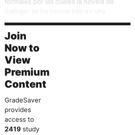
formales por las cuales la novela de
Salinger se ha convertido en una...
Join
Now to
View
Premium
Content
GradeSaver
provides
access to
2419
study